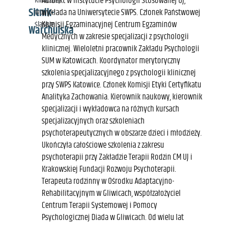
Klinicznej
Adiunkt w Instytucie Psychologii Stosowanej UJ,
Sitnik-
woj.
wykłada na Uniwersytecie SWPS. Członek Państwowej
śląskie
Komisji Egzaminacyjnej Centrum Egzaminów
Warchulska
Medycznych w zakresie specjalizacji z psychologii
klinicznej. Wieloletni pracownik Zakładu Psychologii
SUM w Katowicach. Koordynator merytoryczny
szkolenia specjalizacyjnego z psychologii klinicznej
przy SWPS Katowice. Członek Komisji Etyki Certyfikatu
Analityka Zachowania. Kierownik naukowy, kierownik
specjalizacji i wykładowca na różnych kursach
specjalizacyjnych oraz szkoleniach
psychoterapeutycznych w obszarze dzieci i młodzieży.
Ukończyła całościowe szkolenia z zakresu
psychoterapii przy Zakładzie Terapii Rodzin CM UJ i
Krakowskiej Fundacji Rozwoju Psychoterapii.
Terapeuta rodzinny w Ośrodku Adaptacyjno-
Rehabilitacyjnym w Gliwicach, współzałożyciel
Centrum Terapii Systemowej i Pomocy
Psychologicznej Diada w Gliwicach. Od wielu lat