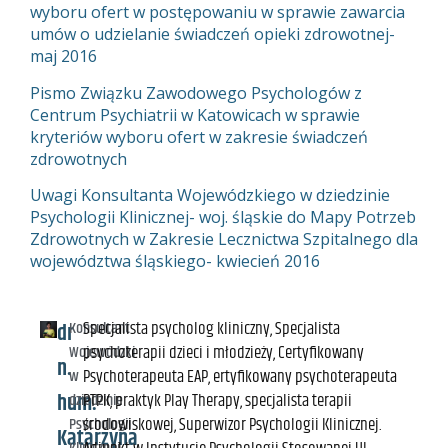
wyboru ofert w postępowaniu w sprawie zawarcia
umów o udzielanie świadczeń opieki zdrowotnej-
maj 2016
Pismo Związku Zawodowego Psychologów z
Centrum Psychiatrii w Katowicach w sprawie
kryteriów wyboru ofert w zakresie świadczeń
zdrowotnych
Uwagi Konsultanta Wojewódzkiego w dziedzinie
Psychologii Klinicznej- woj. śląskie do Mapy Potrzeb
Zdrowotnych w Zakresie Lecznictwa Szpitalnego dla
województwa śląskiego- kwiecień 2016
Konsultant
Specjalista psycholog kliniczny, Specjalista
dr
Wojewódzki
psychoterapii dzieci i młodzieży, Certyfikowany
n.
w
Psychoterapeuta EAP, ertyfikowany psychoterapeuta
hum.
dziedzinie
PTPK, praktyk Play Therapy, specjalista terapii
Psychologii
środowiskowej, Superwizor Psychologii Klinicznej.
Katarzyna