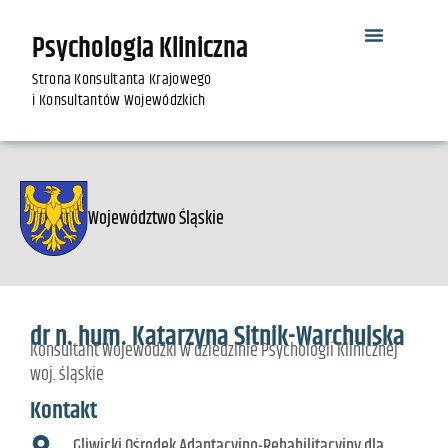
Psychologia Kliniczna
Strona Konsultanta Krajowego
i Konsultantów Wojewódzkich
Województwo Śląskie
dr n. hum. Katarzyna Sitnik-Warchulska
Konsultant Wojewódzki w dziedzinie Psychologii Klinicznej
woj. śląskie
Kontakt
Gliwicki Ośrodek Adaptacyjno-Rehabilitacyjny dla