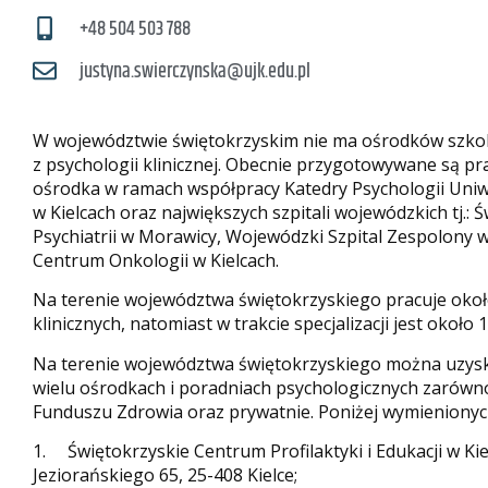
+48 504 503 788
justyna.swierczynska@ujk.edu.pl
W województwie świętokrzyskim nie ma ośrodków szkoląc
z psychologii klinicznej. Obecnie przygotowywane są p
ośrodka w ramach współpracy Katedry Psychologii Uni
w Kielcach oraz największych szpitali wojewódzkich tj.:
Psychiatrii w Morawicy, Wojewódzki Szpital Zespolony w
Centrum Onkologii w Kielcach.
Na terenie województwa świętokrzyskiego pracuje oko
klinicznych, natomiast w trakcie specjalizacji jest około 
Na terenie województwa świętokrzyskiego można uzys
wielu ośrodkach i poradniach psychologicznych zaró
Funduszu Zdrowia oraz prywatnie. Poniżej wymienionych
1. Świętokrzyskie Centrum Profilaktyki i Edukacji w Kie
Jeziorańskiego 65, 25-408 Kielce;