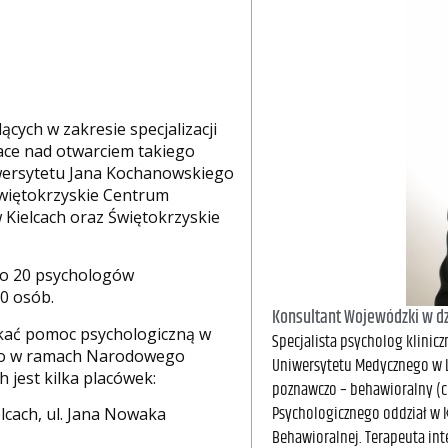
ych w zakresie specjalizacji
race nad otwarciem takiego
wersytetu Jana Kochanowskiego
 Świętokrzyskie Centrum
 Kielcach oraz Świętokrzyskie
ło 20 psychologów
10 osób.
Konsultant Wojewódzki w dzi
kać pomoc psychologiczną w
Specjalista psycholog klinic
wno w ramach Narodowego
Uniwersytetu Medycznego w L
 jest kilka placówek:
poznawczo – behawioralny (ce
Psychologicznego oddział w K
lcach, ul. Jana Nowaka
Behawioralnej. Terapeuta int