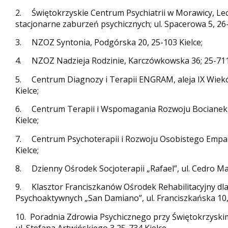
2. Świętokrzyskie Centrum Psychiatrii w Morawicy, Lec
stacjonarne zaburzeń psychicznych; ul. Spacerowa 5, 2
3. NZOZ Syntonia, Podgórska 20, 25-103 Kielce;
4. NZOZ Nadzieja Rodzinie, Karczówkowska 36; 25-711 
5. Centrum Diagnozy i Terapii ENGRAM, aleja IX Wieków
Kielce;
6. Centrum Terapii i Wspomagania Rozwoju Bocianek, 
Kielce;
7. Centrum Psychoterapii i Rozwoju Osobistego Empati
Kielce;
8. Dzienny Ośrodek Socjoterapii „Rafael”, ul. Cedro Maz
9. Klasztor Franciszkanów Ośrodek Rehabilitacyjny dla
Psychoaktywnych „San Damiano”, ul. Franciszkańska 10,
10. Poradnia Zdrowia Psychicznego przy Świętokrzyski
ul. Stefana Artwińskiego 3 25-734 Kielce.