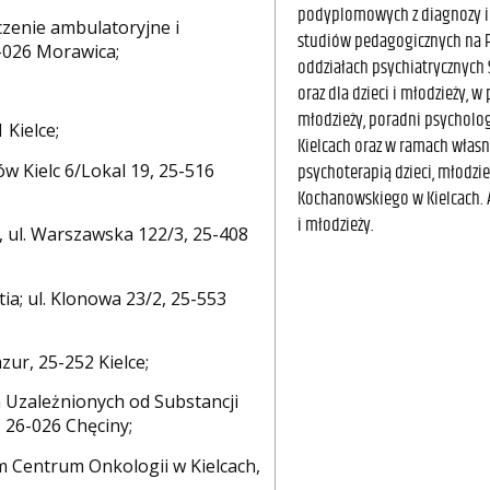
podyplomowych z diagnozy i 
zenie ambulatoryjne i
studiów pedagogicznych na P
6-026 Morawica;
oddziałach psychiatrycznych 
oraz dla dzieci i młodzieży, 
młodzieży, poradni psycholo
Kielce;
Kielcach oraz w ramach własn
 Kielc 6/Lokal 19, 25-516
psychoterapią dzieci, młodzi
Kochanowskiego w Kielcach. A
i młodzieży.
ul. Warszawska 122/3, 25-408
a; ul. Klonowa 23/2, 25-553
ur, 25-252 Kielce;
 Uzależnionych od Substancji
 26-026 Chęciny;
m Centrum Onkologii w Kielcach,