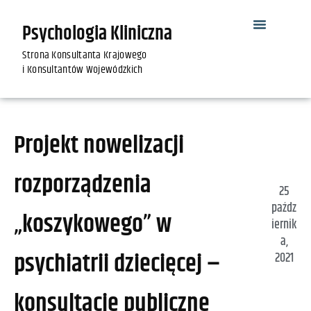
Psychologia Kliniczna
Strona Konsultanta Krajowego
i Konsultantów Wojewódzkich
Projekt nowelizacji
rozporządzenia
25
paźdz
„koszykowego” w
iernik
a,
psychiatrii dziecięcej –
2021
konsultacje publiczne