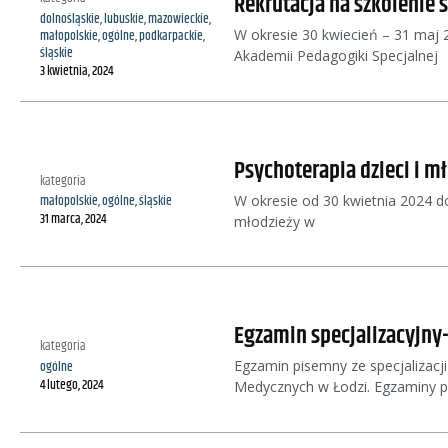
Rekrutacja na szkolenie 
dolnośląskie
,
lubuskie
,
mazowieckie
,
W okresie 30 kwiecień – 31 maj 20
małopolskie
,
ogólne
,
podkarpackie
,
śląskie
Akademii Pedagogiki Specjalnej
3 kwietnia, 2024
Psychoterapia dzieci i mł
kategoria
W okresie od 30 kwietnia 2024 do
małopolskie
,
ogólne
,
śląskie
31 marca, 2024
młodzieży w
Egzamin specjalizacyjny-
kategoria
Egzamin pisemny ze specjalizacji
ogólne
4 lutego, 2024
Medycznych w Łodzi. Egzaminy p