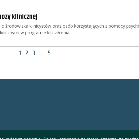
ozy klinicznej
 środowiska klinicystów oraz osób korzystających z pomocy psychol
inicznymi w programie kształcenia
1
2
3
…
5