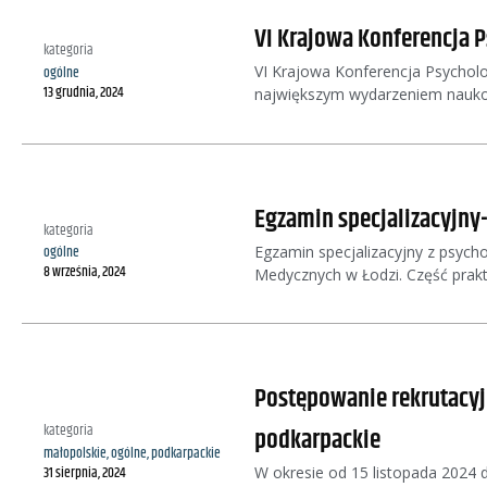
VI Krajowa Konferencja P
kategoria
VI Krajowa Konferencja Psycholog
ogólne
13 grudnia, 2024
największym wydarzeniem nauko
Egzamin specjalizacyjny-
kategoria
Egzamin specjalizacyjny z psych
ogólne
8 września, 2024
Medycznych w Łodzi. Część prak
Postępowanie rekrutacyjn
kategoria
podkarpackie
małopolskie
,
ogólne
,
podkarpackie
31 sierpnia, 2024
W okresie od 15 listopada 2024 do