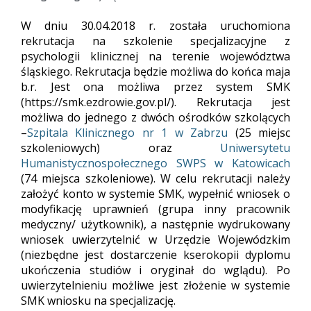
W dniu 30.04.2018 r. została uruchomiona
rekrutacja na szkolenie specjalizacyjne z
psychologii klinicznej na terenie województwa
śląskiego. Rekrutacja będzie możliwa do końca maja
b.r. Jest ona możliwa przez system SMK
(https://smk.ezdrowie.gov.pl/). Rekrutacja jest
możliwa do jednego z dwóch ośrodków szkolących
–
Szpitala Klinicznego nr 1 w Zabrzu
(25 miejsc
szkoleniowych) oraz
Uniwersytetu
Humanistycznospołecznego SWPS w Katowicach
(74 miejsca szkoleniowe). W celu rekrutacji należy
założyć konto w systemie SMK, wypełnić wniosek o
modyfikację uprawnień (grupa inny pracownik
medyczny/ użytkownik), a następnie wydrukowany
wniosek uwierzytelnić w Urzędzie Wojewódzkim
(niezbędne jest dostarczenie kserokopii dyplomu
ukończenia studiów i oryginał do wglądu). Po
uwierzytelnieniu możliwe jest złożenie w systemie
SMK wniosku na specjalizację.