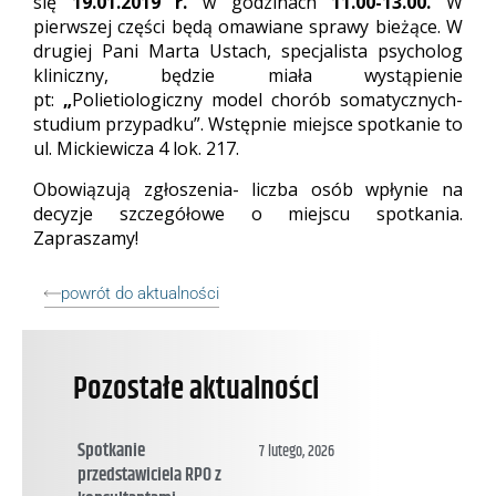
się
19.01.2019 r.
w godzinach
11.00-13.00.
W
pierwszej części będą omawiane sprawy bieżące. W
drugiej Pani Marta Ustach, specjalista psycholog
kliniczny, będzie miała wystąpienie
pt:
„
Polietiologiczny model chorób somatycznych-
studium przypadku”. Wstępnie miejsce spotkanie to
ul. Mickiewicza 4 lok. 217.
Obowiązują zgłoszenia- liczba osób wpłynie na
decyzje szczegółowe o miejscu spotkania.
Zapraszamy!
powrót do aktualności
Pozostałe aktualności
Spotkanie
7 lutego, 2026
przedstawiciela RPO z