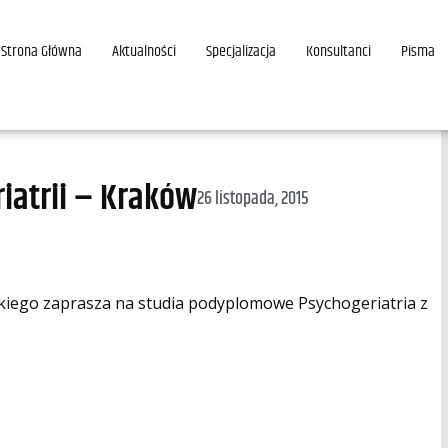
Strona Główna
Aktualności
Specjalizacja
Konsultanci
Pisma
iatrii – Kraków
26 listopada, 2015
kiego zaprasza na studia podyplomowe Psychogeriatria z