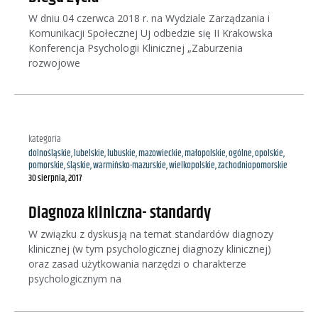
W dniu 04 czerwca 2018 r. na Wydziale Zarządzania i
Komunikacji Społecznej Uj odbedzie się II Krakowska
Konferencja Psychologii Klinicznej „Zaburzenia
rozwojowe
kategoria
dolnośląskie
,
lubelskie
,
lubuskie
,
mazowieckie
,
małopolskie
,
ogólne
,
opolskie
,
pomorskie
,
śląskie
,
warmińsko-mazurskie
,
wielkopolskie
,
zachodniopomorskie
30 sierpnia, 2017
Diagnoza kliniczna- standardy
W związku z dyskusją na temat standardów diagnozy
klinicznej (w tym psychologicznej diagnozy klinicznej)
oraz zasad użytkowania narzędzi o charakterze
psychologicznym na