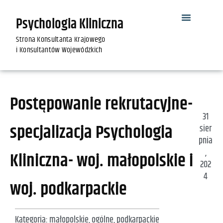
Psychologia Kliniczna
Strona Konsultanta Krajowego
i Konsultantów Wojewódzkich
Postępowanie rekrutacyjne-
31
specjalizacja Psychologia
sier
pnia
,
Kliniczna- woj. małopolskie i
202
4
woj. podkarpackie
Kategoria:
małopolskie
,
ogólne
,
podkarpackie