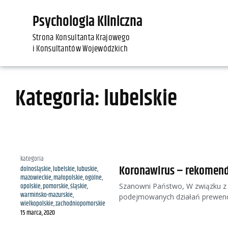
Psychologia Kliniczna
Strona Konsultanta Krajowego
i Konsultantów Wojewódzkich
Kategoria: lubelskie
kategoria
Koronawirus – rekomenda
dolnośląskie
,
lubelskie
,
lubuskie
,
mazowieckie
,
małopolskie
,
ogólne
,
Szanowni Państwo, W związku z 
opolskie
,
pomorskie
,
śląskie
,
warmińsko-mazurskie
,
podejmowanych działań prewenc
wielkopolskie
,
zachodniopomorskie
15 marca, 2020