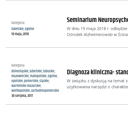
Seminarium Neuropsycho
kategoria
W dniu 19 maja 2018 r. odbędzie
lubelskie
,
ogólne
10 maja, 2018
Ośrodek Alzheimerowski w Ścinaw
kategoria
Diagnoza kliniczna- stan
dolnośląskie
,
lubelskie
,
lubuskie
,
mazowieckie
,
małopolskie
,
ogólne
,
W związku z dyskusją na temat st
opolskie
,
pomorskie
,
śląskie
,
warmińsko-mazurskie
,
użytkowania narzędzi o charakt
wielkopolskie
,
zachodniopomorskie
30 sierpnia, 2017