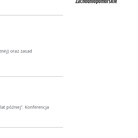
Zachodniopomorskie
znej) oraz zasad
at później”. Konferencja