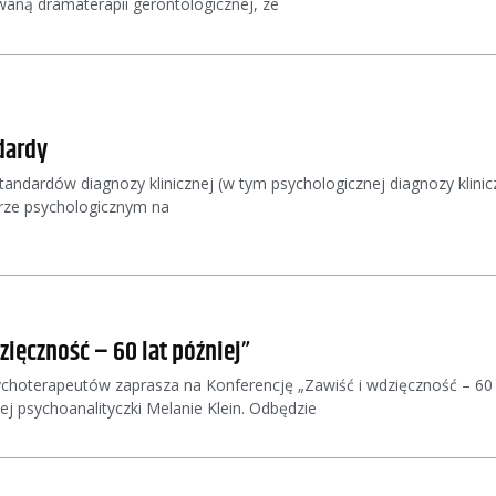
owaną dramaterapii gerontologicznej, ze
dardy
andardów diagnozy klinicznej (w tym psychologicznej diagnozy klinic
erze psychologicznym na
zięczność – 60 lat później”
choterapeutów zaprasza na Konferencję „Zawiść i wdzięczność – 60 l
ej psychoanalityczki Melanie Klein. Odbędzie