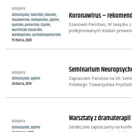
kategoria
Koronawirus – rekomenda
dolnośląskie
,
lubelskie
,
lubuskie
,
mazowieckie
,
małopolskie
,
ogólne
,
Szanowni Państwo, W związku z 
opolskie
,
pomorskie
,
śląskie
,
warmińsko-mazurskie
,
podejmowanych działań prewenc
wielkopolskie
,
zachodniopomorskie
15 marca, 2020
Seminarium Neuropsychol
kategoria
Zapraszam Państwa na XII. Semi
dolnośląskie
,
ogólne
24 marca, 2019
Polskiego Towarzystwa Psycholo
Warsztaty z dramaterapii
kategoria
Serdecznie zapraszamy na konfer
dolnośląskie
,
ogólne