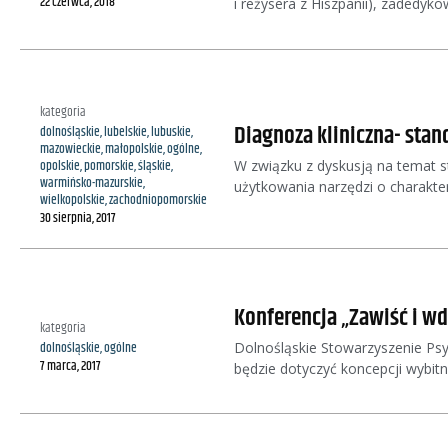
22 czerwca, 2018
i reżysera z Hiszpanii), zadedyk
kategoria
Diagnoza kliniczna- stan
dolnośląskie
,
lubelskie
,
lubuskie
,
mazowieckie
,
małopolskie
,
ogólne
,
W związku z dyskusją na temat st
opolskie
,
pomorskie
,
śląskie
,
warmińsko-mazurskie
,
użytkowania narzędzi o charakt
wielkopolskie
,
zachodniopomorskie
30 sierpnia, 2017
Konferencja „Zawiść i wd
kategoria
Dolnośląskie Stowarzyszenie Psy
dolnośląskie
,
ogólne
7 marca, 2017
będzie dotyczyć koncepcji wybitn