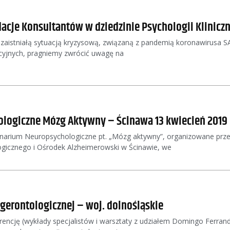
cje Konsultantów w dziedzinie Psychologii Kliniczn
zaistniałą sytuacją kryzysową, związaną z pandemią koronawirusa 
yjnych, pragniemy zwrócić uwagę na
ogiczne Mózg Aktywny – Ścinawa 13 kwiecień 2019 
narium Neuropsychologiczne pt. „Mózg aktywny”, organizowane prz
gicznego i Ośrodek Alzheimerowski w Ścinawie, we
 gerontologicznej – woj. dolnośląskie
encję (wykłady specjalistów i warsztaty z udziałem Domingo Ferrand