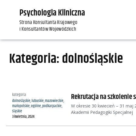
Psychologia Kliniczna
Strona Konsultanta Krajowego
i Konsultantów Wojewódzkich
Kategoria: dolnośląskie
Rekrutacja na szkolenie 
kategoria
dolnośląskie
,
lubuskie
,
mazowieckie
,
W okresie 30 kwiecień – 31 maj 20
małopolskie
,
ogólne
,
podkarpackie
,
śląskie
Akademii Pedagogiki Specjalnej
3 kwietnia, 2024