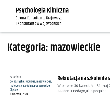
Psychologia Kliniczna
Strona Konsultanta Krajowego
i Konsultantów Wojewódzkich
Kategoria: mazowieckie
Rekrutacja na szkolenie 
kategoria
dolnośląskie
,
lubuskie
,
mazowieckie
,
W okresie 30 kwiecień – 31 maj 20
małopolskie
,
ogólne
,
podkarpackie
,
śląskie
Akademii Pedagogiki Specjalnej
3 kwietnia, 2024