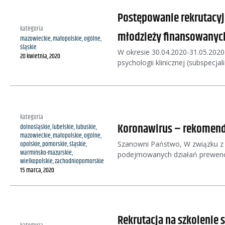
Postępowanie rekrutacyjne
kategoria
młodzieży finansowanych
mazowieckie
,
małopolskie
,
ogólne
,
śląskie
W okresie 30.04.2020-31.05.2020 
20 kwietnia, 2020
psychologii klinicznej (subspecjal
kategoria
Koronawirus – rekomenda
dolnośląskie
,
lubelskie
,
lubuskie
,
mazowieckie
,
małopolskie
,
ogólne
,
Szanowni Państwo, W związku z 
opolskie
,
pomorskie
,
śląskie
,
warmińsko-mazurskie
,
podejmowanych działań prewenc
wielkopolskie
,
zachodniopomorskie
15 marca, 2020
Rekrutacja na szkolenie s