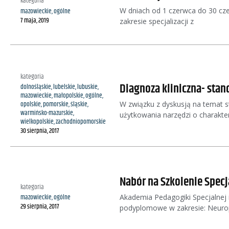
kategoria
W dniach od 1 czerwca do 30 cze
mazowieckie
,
ogólne
7 maja, 2019
zakresie specjalizacji z
kategoria
Diagnoza kliniczna- stan
dolnośląskie
,
lubelskie
,
lubuskie
,
mazowieckie
,
małopolskie
,
ogólne
,
W związku z dyskusją na temat st
opolskie
,
pomorskie
,
śląskie
,
warmińsko-mazurskie
,
użytkowania narzędzi o charakt
wielkopolskie
,
zachodniopomorskie
30 sierpnia, 2017
Nabór na Szkolenie Specj
kategoria
Akademia Pedagogiki Specjalnej 
mazowieckie
,
ogólne
29 sierpnia, 2017
podyplomowe w zakresie: Neurops