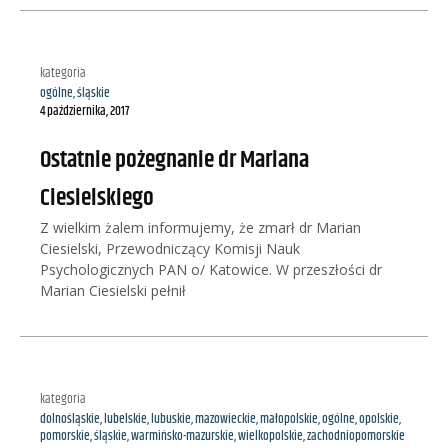
kategoria
ogólne
,
śląskie
4 października, 2017
Ostatnie pożegnanie dr Mariana
Ciesielskiego
Z wielkim żalem informujemy, że zmarł dr Marian
Ciesielski, Przewodniczący Komisji Nauk
Psychologicznych PAN o/ Katowice. W przeszłości dr
Marian Ciesielski pełnił
kategoria
dolnośląskie
,
lubelskie
,
lubuskie
,
mazowieckie
,
małopolskie
,
ogólne
,
opolskie
,
pomorskie
,
śląskie
,
warmińsko-mazurskie
,
wielkopolskie
,
zachodniopomorskie